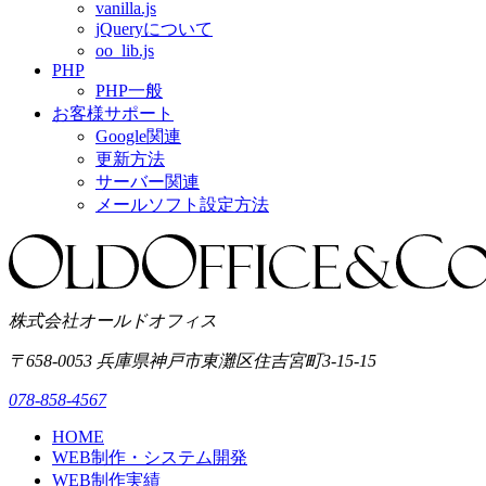
vanilla.js
jQueryについて
oo_lib.js
PHP
PHP一般
お客様サポート
Google関連
更新方法
サーバー関連
メールソフト設定方法
株式会社オールドオフィス
〒658-0053
兵庫県神戸市東灘区
住吉宮町3-15-15
078-858-4567
HOME
WEB制作・システム開発
WEB制作実績