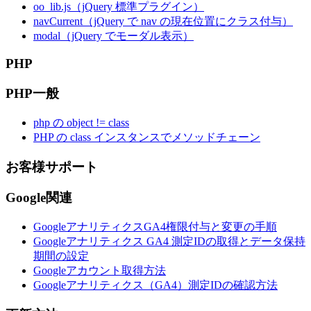
oo_lib.js（jQuery 標準プラグイン）
navCurrent（jQuery で nav の現在位置にクラス付与）
modal（jQuery でモーダル表示）
PHP
PHP一般
php の object != class
PHP の class インスタンスでメソッドチェーン
お客様サポート
Google関連
GoogleアナリティクスGA4権限付与と変更の手順
Googleアナリティクス GA4 測定IDの取得とデータ保持
期間の設定
Googleアカウント取得方法
Googleアナリティクス（GA4）測定IDの確認方法