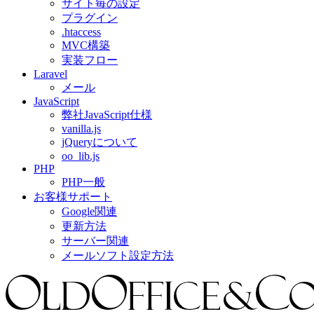
サイト毎の設定
プラグイン
.htaccess
MVC構築
実装フロー
Laravel
メール
JavaScript
弊社JavaScript仕様
vanilla.js
jQueryについて
oo_lib.js
PHP
PHP一般
お客様サポート
Google関連
更新方法
サーバー関連
メールソフト設定方法