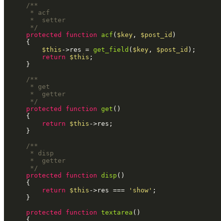
/**

	 * acf

	 * 	setter

	 */
protected
function
acf
(
$key
, 
$post_id
)

{

$this
->res = 
get_field
(
$key
, 
$post_id
);

return
$this
;

	}

/**

	 * get

	 * 	getter

	 */
protected
function
get
(
)

{

return
$this
->res;

	}

/**

	 * disp

	 * 	getter

	 */
protected
function
disp
(
)

{

return
$this
->res === 
'show'
;

	}

protected
function
textarea
(
)

{
