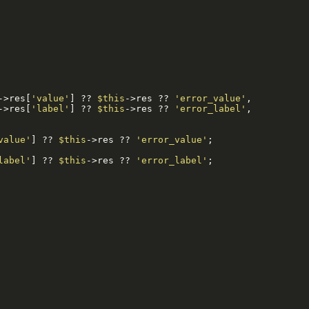
->res[
'value'
] ?? 
$this
->res ?? 
'error_value'
,

->res[
'label'
] ?? 
$this
->res ?? 
'error_label'
,

value'
] ?? 
$this
->res ?? 
'error_value'
;

label'
] ?? 
$this
->res ?? 
'error_label'
;
