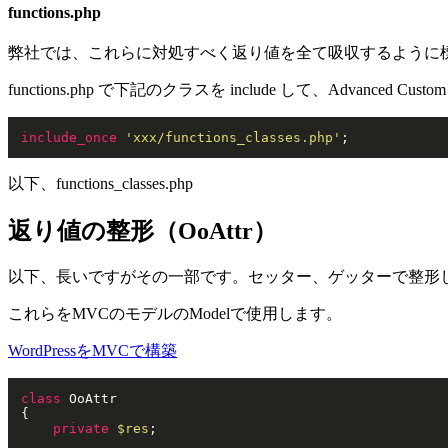
functions.php
弊社では、これらに対処すべく返り値を全て吸収するように
functions.php で下記のクラスを include して、Advanced C
include_once
'xxx/functions_classes.php'
;
以下、functions_classes.php
返り値の整形（OoAttr）
以下、長いですがその一部です。セッター、ゲッターで整形
これらをMVCのモデルのModelで使用します。
WordPressをMVCで構築
class
OoAttr
{

private
$res
;
