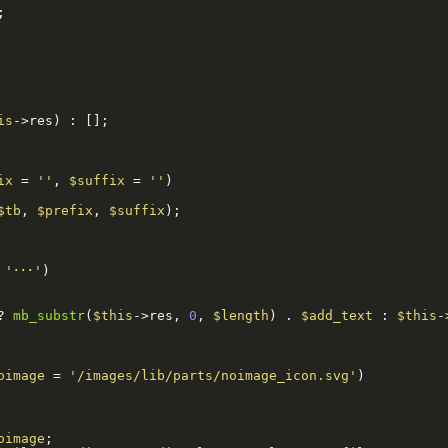


is
->res) : [];

ix
 = 
''
, 
$suffix
 = 
''
)

$tb
, 
$prefix
, 
$suffix
);

 
'･･･'
)

? 
mb_substr
(
$this
->res, 
0
, 
$length
) . 
$add_text
 : 
$this
-
oimage
 = 
'/images/lib/parts/noimage_icon.svg'
)

oimage
;
