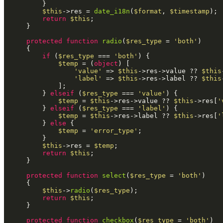
		}

$this
->res = 
date_i18n
(
$format
, 
$timestamp
);

return
$this
;

	}

protected
function
radio
(
$res_type
 = 
'both'
)

{

if
 (
$res_type
 === 
'both'
) {

$temp
 = (
object
) [

'value'
 => 
$this
->res->value ?? 
$this
'label'
 => 
$this
->res->label ?? 
$this
			];

		} 
elseif
 (
$res_type
 === 
'value'
) {

$temp
 = 
$this
->res->value ?? 
$this
->res[
'
		} 
elseif
 (
$res_type
 === 
'label'
) {

$temp
 = 
$this
->res->label ?? 
$this
->res[
'
		} 
else
 {

$temp
 = 
'error_type'
;

		}

$this
->res = 
$temp
;

return
$this
;

	}

protected
function
select
(
$res_type
 = 
'both'
)

{

$this
->
radio
(
$res_type
);

return
$this
;

	}

protected
function
checkbox
(
$res_type
 = 
'both'
)
