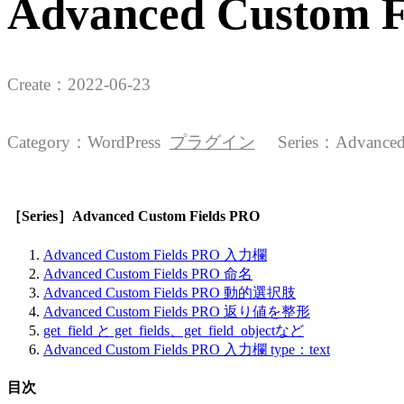
Advanced Custo
Create：
2022-06-23
Category：
WordPress
プラグイン
Series：
Advanced
［Series］Advanced Custom Fields PRO
Advanced Custom Fields PRO 入力欄
Advanced Custom Fields PRO 命名
Advanced Custom Fields PRO 動的選択肢
Advanced Custom Fields PRO 返り値を整形
get_field と get_fields、get_field_objectなど
Advanced Custom Fields PRO 入力欄 type：text
目次