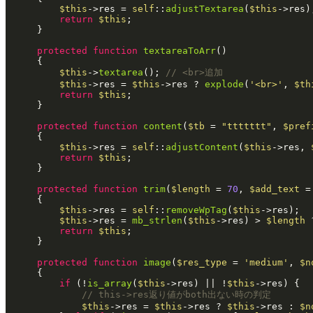
$this
->res = 
self
::
adjustTextarea
(
$this
->res);
return
$this
;

	}

protected
function
textareaToArr
(
)

{

$this
->
textarea
(); 
// <br>追加
$this
->res = 
$this
->res ? 
explode
(
'<br>'
, 
$th
return
$this
;

	}

protected
function
content
(
$tb
 = 
"ttttttt"
, 
$pref
{

$this
->res = 
self
::
adjustContent
(
$this
->res, 
return
$this
;

	}

protected
function
trim
(
$length
 = 
70
, 
$add_text
 =
{

$this
->res = 
self
::
removeWpTag
(
$this
->res);

$this
->res = 
mb_strlen
(
$this
->res) > 
$length
 
return
$this
;

	}

protected
function
image
(
$res_type
 = 
'medium'
, 
$n
{

if
 (!
is_array
(
$this
->res) || !
$this
->res) {

// this->res返り値がboth出ない時の判定
$this
->res = 
$this
->res ? 
$this
->res : 
$n