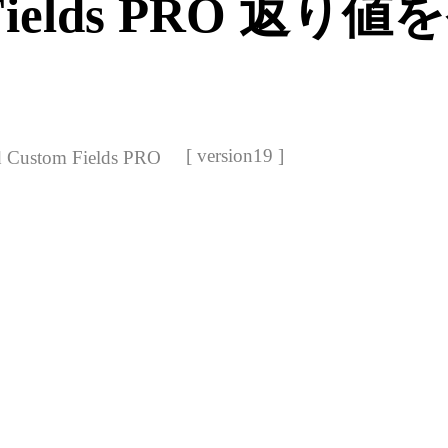
m Fields PRO 返り
[ version19 ]
 Custom Fields PRO