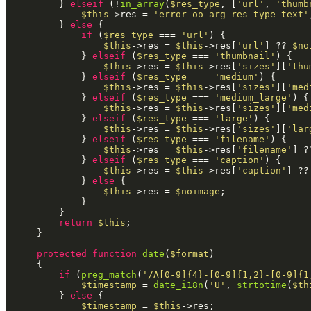
		} 
elseif
 (!
in_array
(
$res_type
, [
'url'
, 
'thumb
$this
->res = 
'error_oo_arg_res_type_text'
		} 
else
 {

if
 (
$res_type
 === 
'url'
) {

$this
->res = 
$this
->res[
'url'
] ?? 
$no
			} 
elseif
 (
$res_type
 === 
'thumbnail'
) {

$this
->res = 
$this
->res[
'sizes'
][
'thu
			} 
elseif
 (
$res_type
 === 
'medium'
) {

$this
->res = 
$this
->res[
'sizes'
][
'med
			} 
elseif
 (
$res_type
 === 
'medium_large'
) {

$this
->res = 
$this
->res[
'sizes'
][
'med
			} 
elseif
 (
$res_type
 === 
'large'
) {

$this
->res = 
$this
->res[
'sizes'
][
'lar
			} 
elseif
 (
$res_type
 === 
'filename'
) {

$this
->res = 
$this
->res[
'filename'
] ?
			} 
elseif
 (
$res_type
 === 
'caption'
) {

$this
->res = 
$this
->res[
'caption'
] ??
			} 
else
 {

$this
->res = 
$noimage
;

			}

		}

return
$this
;

	}

protected
function
date
(
$format
)

{

if
 (
preg_match
(
'/A[0-9]{4}-[0-9]{1,2}-[0-9]{1
$timestamp
 = 
date_i18n
(
'U'
, 
strtotime
(
$th
		} 
else
 {

$timestamp
 = 
$this
->res;
