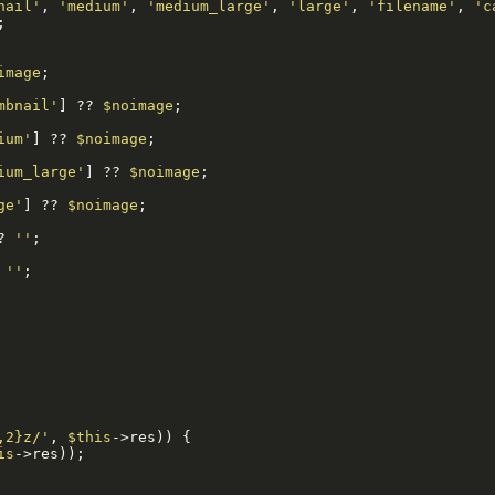
nail'
, 
'medium'
, 
'medium_large'
, 
'large'
, 
'filename'
, 
'c
;

image
;

mbnail'
] ?? 
$noimage
;

ium'
] ?? 
$noimage
;

ium_large'
] ?? 
$noimage
;

ge'
] ?? 
$noimage
;

? 
''
;

 
''
;

,2}z/'
, 
$this
->res)) {

is
->res));
