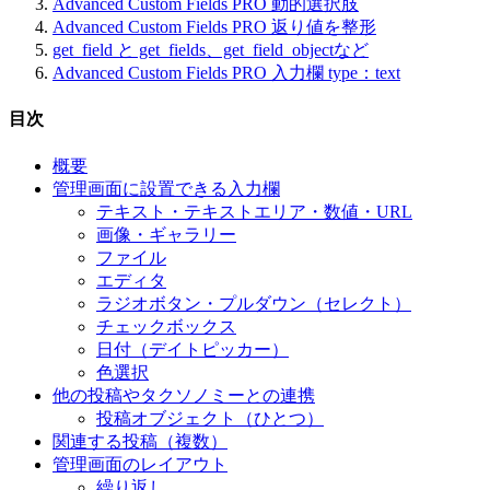
Advanced Custom Fields PRO 動的選択肢
Advanced Custom Fields PRO 返り値を整形
get_field と get_fields、get_field_objectなど
Advanced Custom Fields PRO 入力欄 type：text
目次
概要
管理画面に設置できる入力欄
テキスト・テキストエリア・数値・URL
画像・ギャラリー
ファイル
エディタ
ラジオボタン・プルダウン（セレクト）
チェックボックス
日付（デイトピッカー）
色選択
他の投稿やタクソノミーとの連携
投稿オブジェクト（ひとつ）
関連する投稿（複数）
管理画面のレイアウト
繰り返し