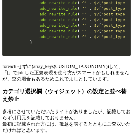
add_rewrite_rule
(
'^'
 . 
$v
[
'post_type'
] 
add_rewrite_rule
(
'^'
 . 
$v
[
'post_type'
] 
add_rewrite_rule
(
'^'
 . 
$v
[
'post_type'
] 
add_rewrite_rule
(
'^'
 . 
$v
[
'post_type'
] 
add_rewrite_rule
(
'^'
 . 
$v
[
'post_type'
] 
add_rewrite_rule
(
'^'
 . 
$v
[
'post_type'
] 
add_rewrite_rule
(
'^'
 . 
$v
[
'post_type'
] 
	}
foreach せずに(array_keys(CUSTOM_TAXONOMY))して、
「|」でjoinした正規表現を使う方がスマートかもしれません
が、空の場合もあるためこれでよしとしています。
カテゴリ選択欄（ウィジェット）の設定と並べ替
え禁止
参考にさせていただいたサイトがありましたが、記憶してお
らず引用元を記載しておりません。
最初に記載された方には、敬意を表するとともにご査収いた
だければと思います。