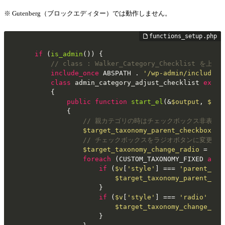
※ Gutenberg（ブロックエディター）では動作しません。
if
 (
is_admin
()) {

// class : Walker_Category_Checklist を上書
include_once
 ABSPATH . 
'/wp-admin/includes/
class
admin_category_adjust_checklist
exten
{

public
function
start_el
(
&
$output
, 
$cat
{

// 親カテゴリの時はチェックボックス非表示
$target_taxonomy_parent_checkbox_hi
// チェックボックスをラジオボタンに変更
$target_taxonomy_change_radio
 = [];

foreach
 (CUSTOM_TAXONOMY_FIXED 
as
$
if
 (
$v
[
'style'
] === 
'parent_no_
$target_taxonomy_parent_che
				}

if
 (
$v
[
'style'
] === 
'radio'
 || 
$target_taxonomy_change_rad
				}
