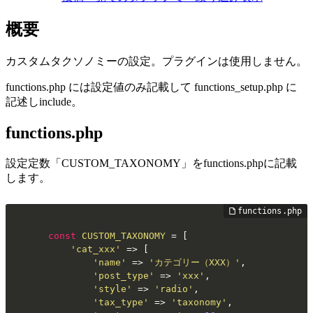
概要
カスタムタクソノミーの設定。プラグインは使用しません。
functions.php には設定値のみ記載して functions_setup.php に
記述しinclude。
functions.php
設定定数「CUSTOM_TAXONOMY」をfunctions.phpに記載
します。
const
CUSTOM_TAXONOMY
 = [

'cat_xxx'
 => [

'name'
 => 
'カテゴリー（XXX）'
,

'post_type'
 => 
'xxx'
,

'style'
 => 
'radio'
,

'tax_type'
 => 
'taxonomy'
,
