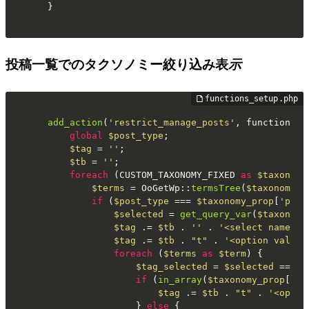
}
投稿一覧でのタクソノミー絞り込み表
示
add_action
(
'restrict_manage_posts'
, function () 
global
$post_type
;

$tag
 = 
''
;

$tb
 = 
''
;

foreach
 (CUSTOM_TAXONOMY_FIXED 
as
$taxonomy
$terms
 = 
OoGetWp
::
termsTree
(
$taxonomy
);

if
 (
$post_type
 === 
$taxonomy_prop
[
'post
$selected
 = 
get_query_var
(
$taxonomy
$tag
 .= 
$tb
 . 
''
 . 
'<select name="'
$tag
 .= 
$tb
 . 
"t"
 . 
'<option value=
foreach
 (
$terms
as
$term
) {

$tag_selected
 = 
$selected
 === 
$
if
 (
in_array
(
$taxonomy_prop
[
'st
$tag
 .= 
$tb
 . 
"t"
 . 
'<optgr
				} 
else
 {
