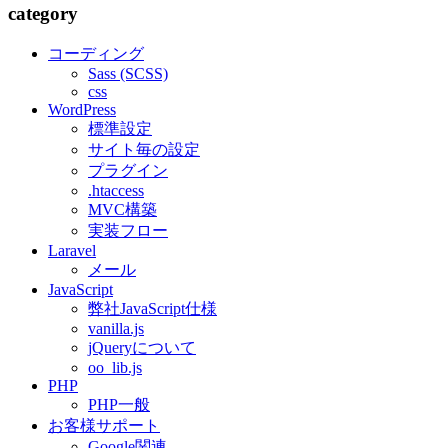
category
コーディング
Sass (SCSS)
css
WordPress
標準設定
サイト毎の設定
プラグイン
.htaccess
MVC構築
実装フロー
Laravel
メール
JavaScript
弊社JavaScript仕様
vanilla.js
jQueryについて
oo_lib.js
PHP
PHP一般
お客様サポート
Google関連