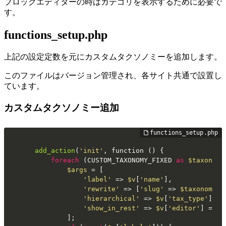
ブロックエディターの時はカテゴリを表示するために必要で
す。
functions_setup.php
上記の設定定数を元にカスタムタクソノミーを追加します。
このファイルはバージョン管理され、各サイト共通で設置し
ています。
カスタムタクソノミー追加
add_action
(
'init'
, function () {

foreach
 (CUSTOM_TAXONOMY_FIXED 
as
$taxonomy
$args
 = [

'label'
 => 
$v
[
'name'
],

'rewrite'
 => [
'slug'
 => 
$taxonomy
],

'hierarchical'
 => 
$v
[
'tax_type'
] !=
'show_in_rest'
 => 
$v
[
'editor'
] === 
		];
