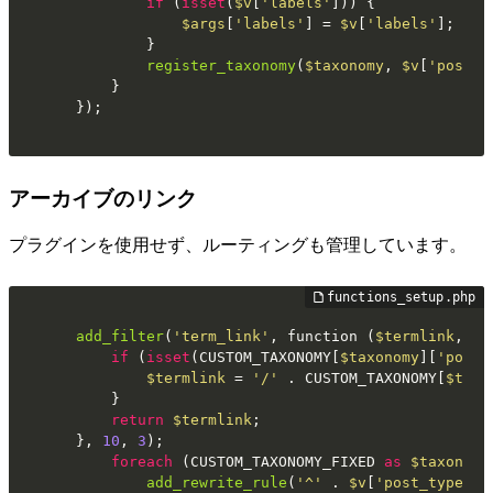
if
 (
isset
(
$v
[
'labels'
])) {

$args
[
'labels'
] = 
$v
[
'labels'
];

		}

register_taxonomy
(
$taxonomy
, 
$v
[
'post_t
	}

});
アーカイブのリンク
プラグインを使用せず、ルーティングも管理しています。
add_filter
(
'term_link'
, function (
$termlink
, 
$t
if
 (
isset
(CUSTOM_TAXONOMY[
$taxonomy
][
'post_
$termlink
 = 
'/'
 . CUSTOM_TAXONOMY[
$taxo
	}

return
$termlink
;

}, 
10
, 
3
);

foreach
 (CUSTOM_TAXONOMY_FIXED 
as
$taxonomy
add_rewrite_rule
(
'^'
 . 
$v
[
'post_type'
] 