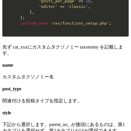
'posts_per_page'
 => 
10
,

'editor'
 => 
'classic'
,

	],

include_once
'xxx/functions_setup.php'
;
先ず cat_xxxにカスタムタクソノミー taxonomy を記載しま
す。
name
カスタムタクソノミー名
post_type
関連付ける投稿タイプを指定します。
style
下記から選択します。parent_no_ が接頭にあるものは、第1
カテゴリを選択せず、第2カテゴリだけが選択できます。