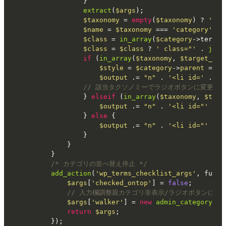
			}

extract
(
$args
);

$taxonomy
 = 
empty
(
$taxonomy
) ? 
'cat
$name
 = 
$taxonomy
 === 
'category'
 ? 
$class
 = 
in_array
(
$category
->term_i
$class
 = 
$class
 ? 
' class="'
 . 
join
if
 (
in_array
(
$taxonomy
, 
$target_tax
$style
 = 
$category
->
parent
 === 
$output
 .= 
"n"
 . 
'<li id='
 . 
$t
// 該当タクソノミーでラジオボタンに変更
			} 
elseif
 (
in_array
(
$taxonomy
, 
$targ
$output
 .= 
"n"
 . 
'<li id="'
 . 
$
			} 
else
 {

$output
 .= 
"n"
 . 
'<li id="'
 . 
$
			}

		}

	}

/* カテゴリの並べ替え停止 */
add_action
(
'wp_terms_checklist_args'
, funct
$args
[
'checked_ontop'
] = 
false
;

// 入力欄調整親カテゴリ非表示/ラジオボタンに変
$args
[
'walker'
] = 
new
admin_category_ad
return
$args
;

	});
