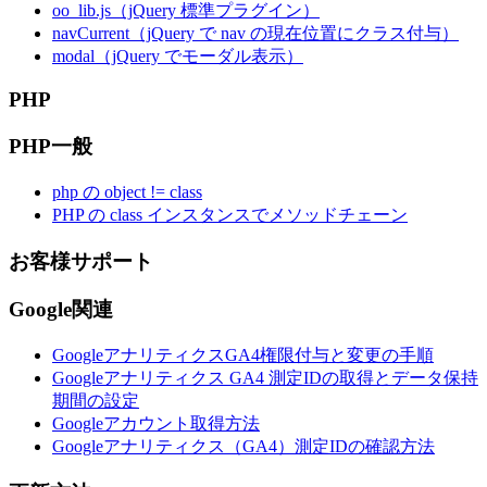
oo_lib.js（jQuery 標準プラグイン）
navCurrent（jQuery で nav の現在位置にクラス付与）
modal（jQuery でモーダル表示）
PHP
PHP一般
php の object != class
PHP の class インスタンスでメソッドチェーン
お客様サポート
Google関連
GoogleアナリティクスGA4権限付与と変更の手順
Googleアナリティクス GA4 測定IDの取得とデータ保持
期間の設定
Googleアカウント取得方法
Googleアナリティクス（GA4）測定IDの確認方法