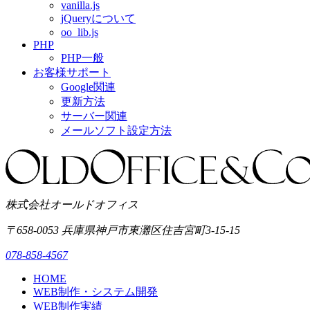
vanilla.js
jQueryについて
oo_lib.js
PHP
PHP一般
お客様サポート
Google関連
更新方法
サーバー関連
メールソフト設定方法
株式会社オールドオフィス
〒658-0053
兵庫県神戸市東灘区
住吉宮町3-15-15
078-858-4567
HOME
WEB制作・システム開発
WEB制作実績